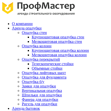
О компании
Аренда опалубки
Опалубка стен
Крупнощитовая опалубка стен
Мелкощитовая опалубка стен
Опалубка колонн
Крупнощитовая опалубка колонн
Мелкощитовая опалубка колонн
Опалубка перекрытий
Телескопические стойки
Объемные стойки
Опалубка лифтовых шахт
Опалубка для фундамента
Опалубка б/у
Замки для опалубки
Вертикальная опалубка
Шпильки для опалубки
Фанера для опалубки
Ригель для опалубки
Аренда бытовок