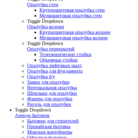
Опалубка стен
Крупнощитовая опалубка стен
Мелкощитовая опалубка стен
Toggle Dropdown
Опалубка колонн
Крупнощитовая опалубка колонн
Мелкощитовая опалубка колонн
Toggle Dropdown
Опалубка перекрытий
Телескопические стойки
Объемные стойки
Опалубка лифтовых шахт
Опалубка для фундамента
Опалубка б/у
Замки для опалубки
Вертикальная опалубка
Шпильки для опалубки
Фанера для опалубки
Ригель для опалубки
Toggle Dropdown
Аренда бытовок
Бытовки для строителей
Прорабская бытовка
Морские контейнеры
Офисные бытовки