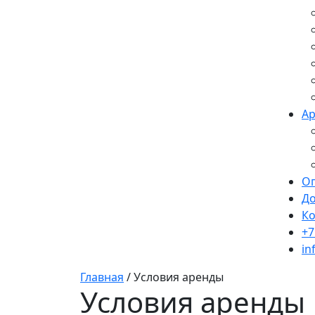
Ар
О
До
Ко
+7
in
Главная
/
Условия аренды
Условия аренды