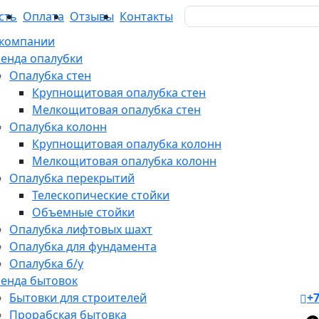
S
Search
сть
Оплата
Отзывы
Контакты
for:
 компании
енда опалубки
Опалубка стен
Крупнощитовая опалубка стен
Мелкощитовая опалубка стен
Опалубка колонн
Крупнощитовая опалубка колонн
Мелкощитовая опалубка колонн
Опалубка перекрытий
Телескопические стойки
Объемные стойки
Опалубка лифтовых шахт
Опалубка для фундамента
Опалубка б/у
енда бытовок
Бытовки для строителей
+7
Прорабская бытовка