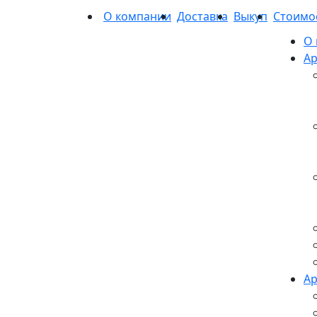
О компании
Доставка
Выкуп
Стоимо
О
Ар
Ар