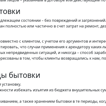
ым лицом – указанным в договоре или действующим по
товки
надлежащем состоянии – без повреждений и загрязнени
ан полностью или частично в счет затрат на ремонт, 
овместно с клиентом, с учетом его аргументов и интер
тировать, что случаи применения к арендатору каких-
амых непредвиденных ситуаций, и никогда – способ зарабо
ресованы в том, чтобы клиенты возвращались к нам, по
ды бытовки
 установку.
жности избежать изъятия из бюджета внушительных су
иванием, а также хранением бытовки в те периоды, когд