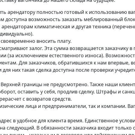
ставку вагончика до нашего склада на будущее.
ть арендатору полностью готовый к использованию ва
ам доступна возможность заказать меблированный блок
а арендаторам климатическая и другая техника (перечен
дивидуально).
 своевременно вносить плату.
сматривают залог. Эта сумма возвращается заказчику в
ии (за исключением естественного износа). Возможност
ентам. Для заказчиков, обратившихся к нам впервые, 
и для них такая сделка доступна после проверки учред
. Верхней границы не предусмотрено. Также наши клиен
борот, оставить у себя, продлив сделку. Штрафы и санк
ерасчет с возвратов средств.
физические лица и предприниматели, так и компании. В
дрес в удобное для клиента время. Единственное услов
 на следующий. В обязанности заказчика входит только 