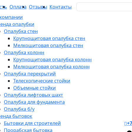
S
Search
сть
Оплата
Отзывы
Контакты
for:
 компании
енда опалубки
Опалубка стен
Крупнощитовая опалубка стен
Мелкощитовая опалубка стен
Опалубка колонн
Крупнощитовая опалубка колонн
Мелкощитовая опалубка колонн
Опалубка перекрытий
Телескопические стойки
Объемные стойки
Опалубка лифтовых шахт
Опалубка для фундамента
Опалубка б/у
енда бытовок
Бытовки для строителей
+7
Прорабская бытовка