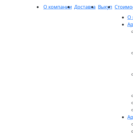
О компании
Доставка
Выкуп
Стоимо
О
Ар
Ар