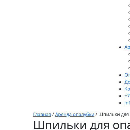
Ар
О
До
Ко
+7
in
Главная
/
Аренда опалубки
/
Шпильки для
Шпильки для оп