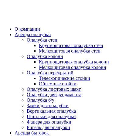
О компании
Аренда опалубки
Опалубка стен
Крупнощитовая опалубка стен
Мелкощитовая опалубка стен
Опалубка колонн
Крупнощитовая опалубка колонн
Мелкощитовая опалубка колонн
Опалубка перекрытий
Телескопические стойки
Объемные стойки
Опалубка лифтовых шахт
Опалубка для фундамента
Опалубка б/у
Замки для опалубки
Вертикальная опалубка
Шпильки для опалубки
Фанера для опалубки
Ригель для опалубки
Аренда бытовок