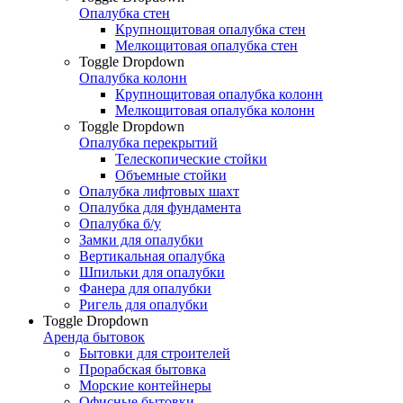
Опалубка стен
Крупнощитовая опалубка стен
Мелкощитовая опалубка стен
Toggle Dropdown
Опалубка колонн
Крупнощитовая опалубка колонн
Мелкощитовая опалубка колонн
Toggle Dropdown
Опалубка перекрытий
Телескопические стойки
Объемные стойки
Опалубка лифтовых шахт
Опалубка для фундамента
Опалубка б/у
Замки для опалубки
Вертикальная опалубка
Шпильки для опалубки
Фанера для опалубки
Ригель для опалубки
Toggle Dropdown
Аренда бытовок
Бытовки для строителей
Прорабская бытовка
Морские контейнеры
Офисные бытовки