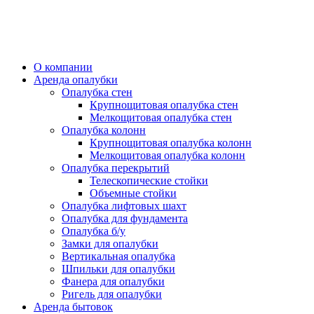
О компании
Аренда опалубки
Опалубка стен
Крупнощитовая опалубка стен
Мелкощитовая опалубка стен
Опалубка колонн
Крупнощитовая опалубка колонн
Мелкощитовая опалубка колонн
Опалубка перекрытий
Телескопические стойки
Объемные стойки
Опалубка лифтовых шахт
Опалубка для фундамента
Опалубка б/у
Замки для опалубки
Вертикальная опалубка
Шпильки для опалубки
Фанера для опалубки
Ригель для опалубки
Аренда бытовок