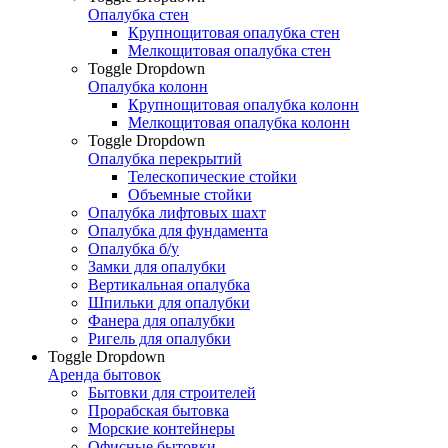
Опалубка стен
Крупнощитовая опалубка стен
Мелкощитовая опалубка стен
Toggle Dropdown
Опалубка колонн
Крупнощитовая опалубка колонн
Мелкощитовая опалубка колонн
Toggle Dropdown
Опалубка перекрытий
Телескопические стойки
Объемные стойки
Опалубка лифтовых шахт
Опалубка для фундамента
Опалубка б/у
Замки для опалубки
Вертикальная опалубка
Шпильки для опалубки
Фанера для опалубки
Ригель для опалубки
Toggle Dropdown
Аренда бытовок
Бытовки для строителей
Прорабская бытовка
Морские контейнеры
Офисные бытовки