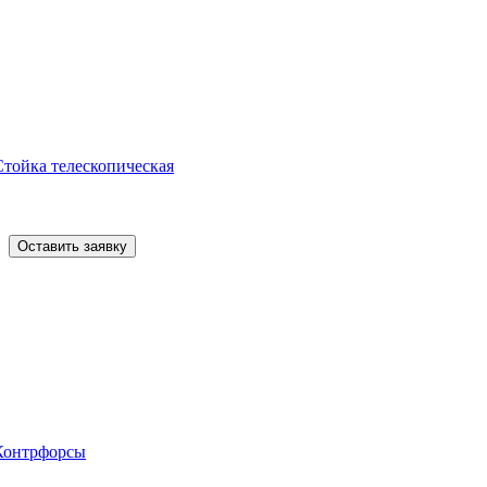
Стойка телескопическая
Оставить заявку
Контрфорсы