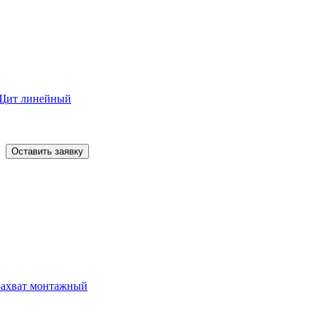
Щит линейный
Оставить заявку
Захват монтажный