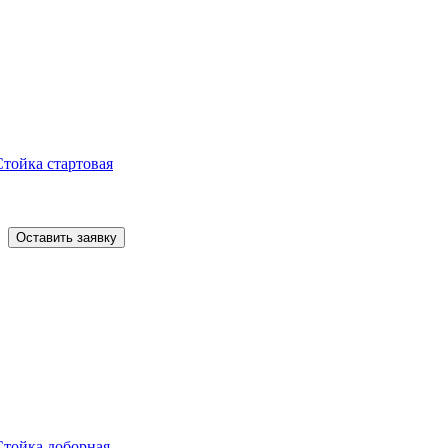
Стойка стартовая
Оставить заявку
Стойка доборная