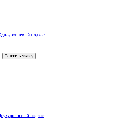
Одноуровневый подкос
Оставить заявку
Двухуровневый подкос