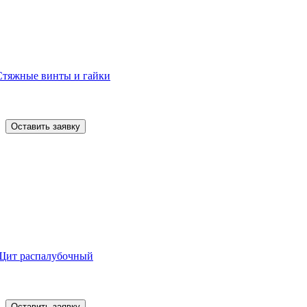
Стяжные винты и гайки
Оставить заявку
Щит распалубочный
Оставить заявку