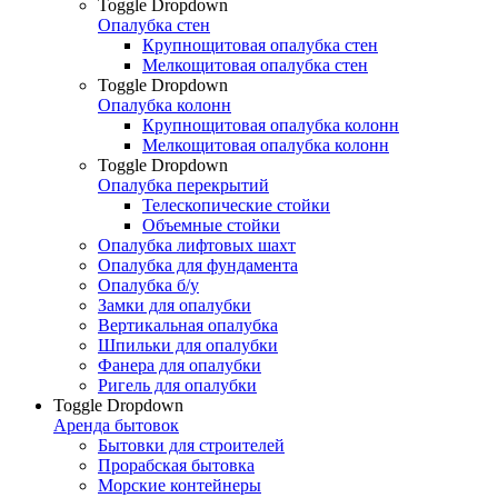
Toggle Dropdown
Опалубка стен
Крупнощитовая опалубка стен
Мелкощитовая опалубка стен
Toggle Dropdown
Опалубка колонн
Крупнощитовая опалубка колонн
Мелкощитовая опалубка колонн
Toggle Dropdown
Опалубка перекрытий
Телескопические стойки
Объемные стойки
Опалубка лифтовых шахт
Опалубка для фундамента
Опалубка б/у
Замки для опалубки
Вертикальная опалубка
Шпильки для опалубки
Фанера для опалубки
Ригель для опалубки
Toggle Dropdown
Аренда бытовок
Бытовки для строителей
Прорабская бытовка
Морские контейнеры