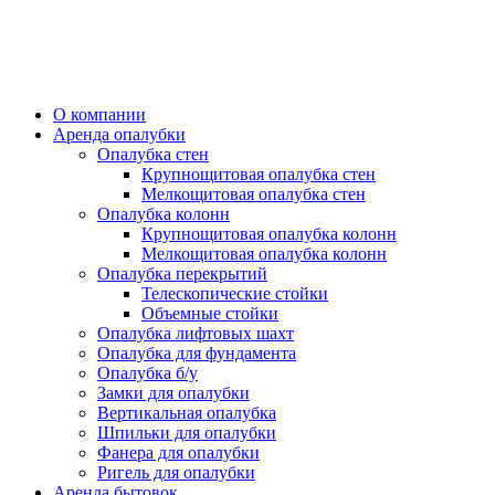
О компании
Аренда опалубки
Опалубка стен
Крупнощитовая опалубка стен
Мелкощитовая опалубка стен
Опалубка колонн
Крупнощитовая опалубка колонн
Мелкощитовая опалубка колонн
Опалубка перекрытий
Телескопические стойки
Объемные стойки
Опалубка лифтовых шахт
Опалубка для фундамента
Опалубка б/у
Замки для опалубки
Вертикальная опалубка
Шпильки для опалубки
Фанера для опалубки
Ригель для опалубки
Аренда бытовок