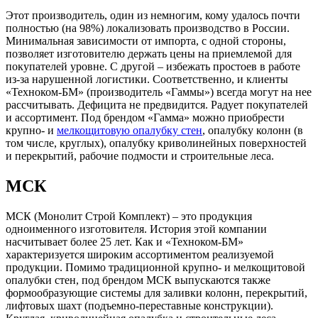
Этот производитель, один из немногим, кому удалось почти
полностью (на 98%) локализовать производство в России.
Минимальная зависимости от импорта, с одной стороны,
позволяет изготовителю держать цены на приемлемой для
покупателей уровне. С другой – избежать простоев в работе
из-за нарушенной логистики. Соответственно, и клиенты
«Техноком-БМ» (производитель «Гаммы») всегда могут на нее
рассчитывать. Дефицита не предвидится. Радует покупателей
и ассортимент. Под брендом «Гамма» можно приобрести
крупно- и
мелкощитовую опалубку стен
, опалубку колонн (в
том числе, круглых), опалубку криволинейных поверхностей
и перекрытий, рабочие подмости и строительные леса.
МСК
МСК (Монолит Строй Комплект) – это продукция
одноименного изготовителя. История этой компании
насчитывает более 25 лет. Как и «Техноком-БМ»
характеризуется широким ассортиментом реализуемой
продукции. Помимо традиционной крупно- и мелкощитовой
опалубки стен, под брендом МСК выпускаются также
формообразующие системы для заливки колонн, перекрытий,
лифтовых шахт (подъемно-переставные конструкции).