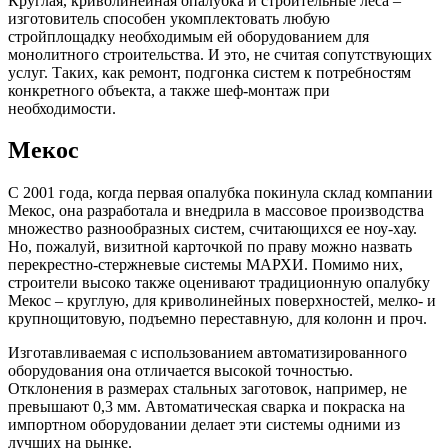
Круглая, криволинейная опалубка и строительные леса –
изготовитель способен укомплектовать любую
стройплощадку необходимым ей оборудованием для
монолитного строительства. И это, не считая сопутствующих
услуг. Таких, как ремонт, подгонка систем к потребностям
конкретного объекта, а также шеф-монтаж при
необходимости.
Мекос
С 2001 года, когда первая опалубка покинула склад компании
Мекос, она разработала и внедрила в массовое производства
множество разнообразных систем, считающихся ее ноу-хау.
Но, пожалуй, визитной карточкой по праву можно назвать
перекрестно-стержневые системы МАРХИ. Помимо них,
строители высоко также оценивают традиционную опалубку
Мекос – круглую, для криволинейных поверхностей, мелко- и
крупнощитовую, подъемно переставную, для колонн и проч.
Изготавливаемая с использованием автоматизированного
оборудования она отличается высокой точностью.
Отклонения в размерах стальных заготовок, например, не
превышают 0,3 мм. Автоматическая сварка и покраска на
импортном оборудовании делает эти системы одними из
лучших на рынке.